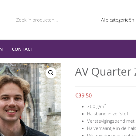
N
CONTACT
AV Quarter 
€
39.50
300 g/m²
Halsband in zelfstof
Verstevigingsband met 
Halvemaantje in de hal
Rits middenvoor met e