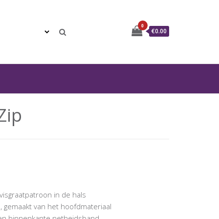
0
€0.00
Zip
visgraatpatroon in de hals
s, gemaakt van het hoofdmateriaal
en binnenkante netheidsband