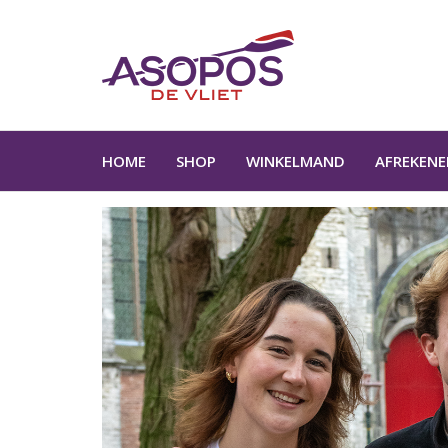
Ga
naar
Asopos
Webshop
de
inhoud
HOME
SHOP
WINKELMAND
AFREKENE