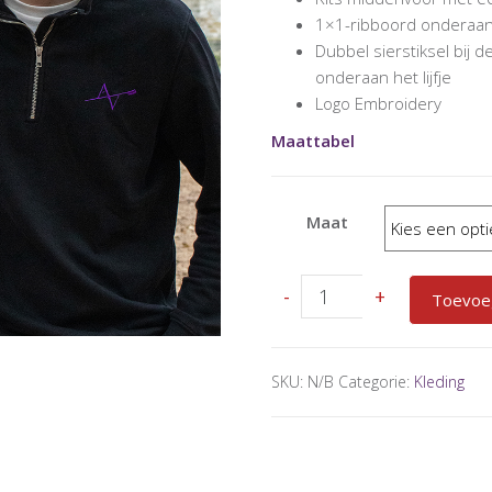
1×1-ribboord onderaan
Dubbel sierstiksel bi
onderaan het lijfje
Logo Embroidery
Maattabel
Maat
AV
-
+
Toevoe
Quarter
Zip
aantal
SKU:
N/B
Categorie:
Kleding